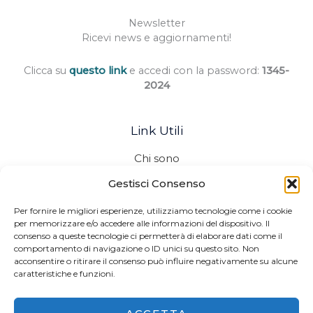
Newsletter
Ricevi news e aggiornamenti!
Clicca su
questo link
e accedi con la password:
1345-
2024
Link Utili
Chi sono
Termini e Condizioni
Gestisci Consenso
Cookie Policy (UE)
Privacy policy
Per fornire le migliori esperienze, utilizziamo tecnologie come i cookie
per memorizzare e/o accedere alle informazioni del dispositivo. Il
consenso a queste tecnologie ci permetterà di elaborare dati come il
comportamento di navigazione o ID unici su questo sito. Non
acconsentire o ritirare il consenso può influire negativamente su alcune
caratteristiche e funzioni.
Copyright © 2026 Camminare in Belgio
Sito realizzato da
Effegweb